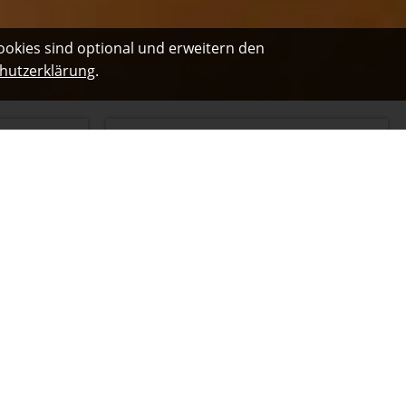
ookies sind optional und erweitern den
hutzerklärung
.
tz
Haftpflicht
nsch:
Familienstatus: