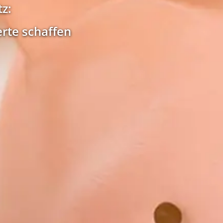
z:
rte schaffen