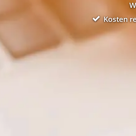
W
Kosten r